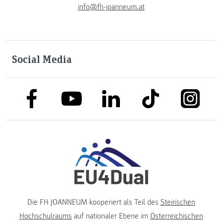
info@fh-joanneum.at
Social Media
link to facebook
link to tiktok
link to
link to linkedin
link to youtube
Die FH JOANNEUM kooperiert als Teil des
Steirischen
Hochschulraums
auf nationaler Ebene im
Österreichischen