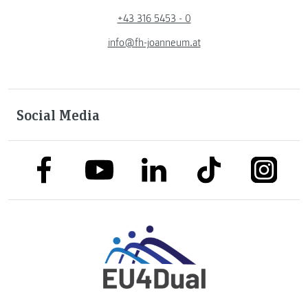
+43 316 5453 - 0
info@fh-joanneum.at
Social Media
link to facebook
link to tiktok
link to
link to linkedin
link to youtube