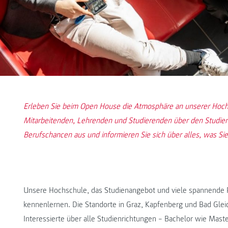
Erleben Sie beim Open House die Atmosphäre an unserer Hochs
Mitarbeitenden, Lehrenden und Studierenden über den Studienal
Berufschancen aus und informieren Sie sich über alles, was Sie
Unsere Hochschule, das Studienangebot und viele spannende 
kennenlernen. Die Standorte in Graz, Kapfenberg und Bad Gleic
Interessierte über alle Studienrichtungen – Bachelor wie Ma