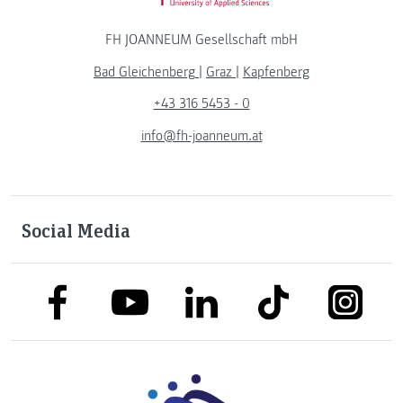
FH JOANNEUM Gesellschaft mbH
Bad Gleichenberg
|
Graz
|
Kapfenberg
+43 316 5453 - 0
info@fh-joanneum.at
Social Media
link to facebook
link to tiktok
link to
link to linkedin
link to youtube