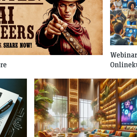
Webinar
hre
Onlinek