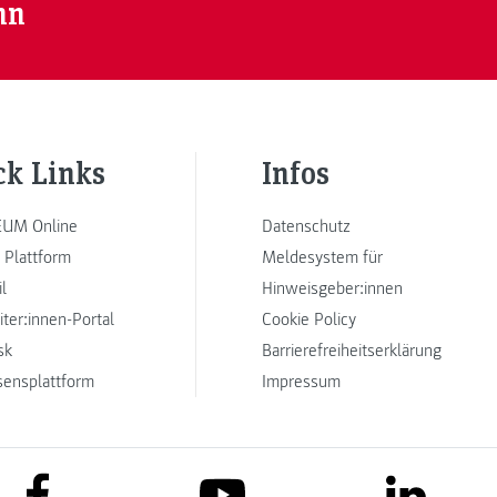
nn
ck Links
Infos
UM Online
Datenschutz
 Plattform
Meldesystem für
l
Hinweisgeber:innen
iter:innen-Portal
Cookie Policy
sk
Barrierefreiheitserklärung
sensplattform
Impressum
link to facebook
link to lin
link to youtube