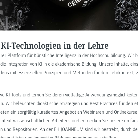
 KI-Technologien in der Lehre
er Plattform für Künstliche Intelligenz in der Hochschulbildung. Wir b
n die Integration von KI in die akademische Bildung. Unsere Inhalte, ein
tfadens mit essenziellen Prinzipien und Methoden für den Lehrkontext,
ive KI-Tools und lernen Sie deren vielfältige Anwendungsmöglichkeiten
. Wir beleuchten didaktische Strategien und Best Practices für den ef
ieten ein sorgfältig kuratiertes Angebot an Webinaren und Onlinekursen
Kontext wissenschaftlichen Arbeitens und entdecken Sie unsere umfa
en und Repositorien. An der FH JOANNEUM sind wir bestrebt, durch den
rtschrittliche und innovative Bildungsumgebung zu schaffen.