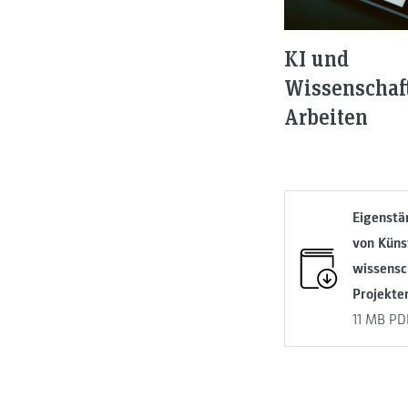
KI und
Wissenschaf
Arbeiten
Eigenstä
von Künst
wissensc
Projekte
11 MB
PD