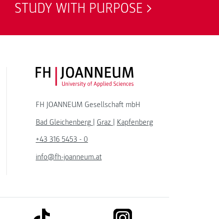
STUDY WITH PURPOSE
FH JOANNEUM Logo
FH JOANNEUM Gesellschaft mbH
Bad Gleichenberg
|
Graz
|
Kapfenberg
+43 316 5453 - 0
info@fh-joanneum.at
link to tiktok
link to instagram
kedin