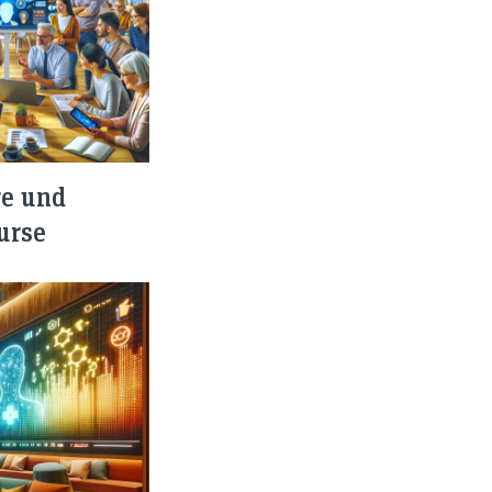
e und
urse