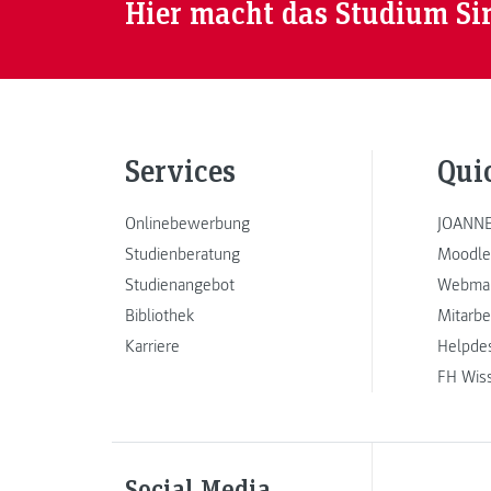
Hier macht das Studium Si
Services
Qui
Onlinebewerbung
JOANNE
Studienberatung
Moodle
Studienangebot
Webmai
Bibliothek
Mitarbe
Karriere
Helpde
FH Wis
Social Media