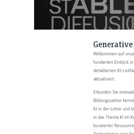
Generative
Willkommen auf unser
fundierten Einblick i
detaillierten KI-Lei
aktualisiert.
Erkunden Sie innovat
Bildungssektor kennen
KI in der Lehre und b
in das Thema KI im 
kuratierter Ressourc
Technologien eine fo