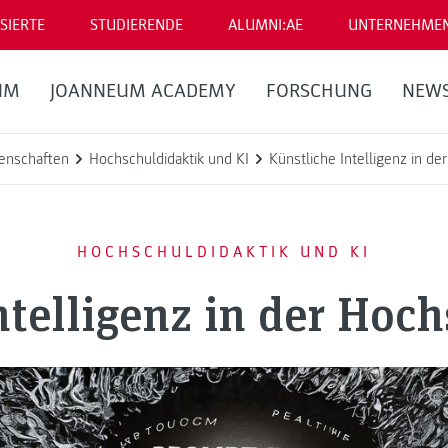
SIERTE
STUDIERENDE
ALUMNI:AE
UNTERNEHME
UM
JOANNEUM ACADEMY
FORSCHUNG
NEW
enschaften
Hochschuldidaktik und KI
Künstliche Intelligenz in d
HOCHSCHULDIDAKTIK UND KI
ntelligenz in der Hoc