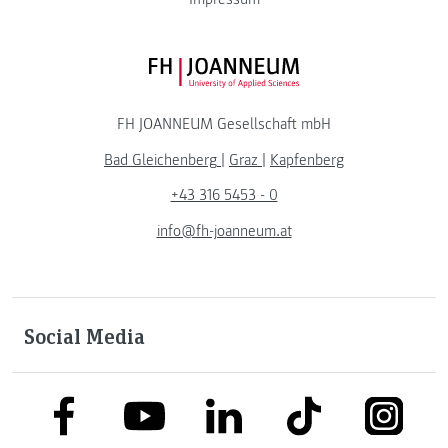
FH JOANNEUM Logo
FH JOANNEUM Gesellschaft mbH
Bad Gleichenberg
|
Graz
|
Kapfenberg
+43 316 5453 - 0
info@fh-joanneum.at
Social Media
link to facebook
link to tiktok
link to
link to linkedin
link to youtube