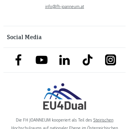
info@fh-joanneum.at
Social Media
link to facebook
link to tiktok
link to
link to linkedin
link to youtube
Die FH JOANNEUM kooperiert als Teil des
Steirischen
Hochschulraums
auf nationaler Ebene im
Österreichischen