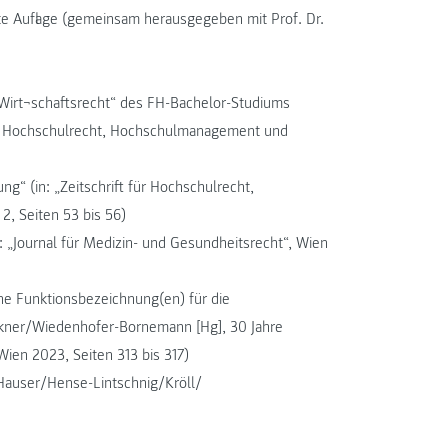
e Auflage (gemeinsam herausgegeben mit Prof. Dr.
„Wirt¬schaftsrecht“ des FH-Bachelor-Studiums
 für Hochschulrecht, Hochschulmanagement und
g“ (in: „Zeitschrift für Hochschulrecht,
, Seiten 53 bis 56)
„Journal für Medizin- und Gesundheitsrecht“, Wien
he Funktionsbezeichnung(en) für die
Lackner/Wiedenhofer-Bornemann [Hg], 30 Jahre
 Wien 2023, Seiten 313 bis 317)
(Hauser/Hense-Lintschnig/Kröll/