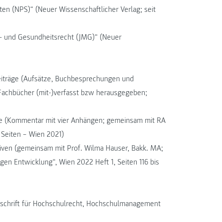
en (NPS)“ (Neuer Wissenschaftlicher Verlag; seit
in- und Gesundheitsrecht (JMG)“ (Neuer
eiträge (Aufsätze, Buchbe­sprechungen und
 Fachbücher (mit-)verfasst bzw herausgegeben;
age (Kommentar mit vier Anhängen; gemeinsam mit RA
Seiten – Wien 2021)
tiven (gemeinsam mit Prof. Wilma Hauser, Bakk. MA;
tigen Entwicklung“, Wien 2022 Heft 1, Seiten 116 bis
itschrift für Hochschulrecht, Hochschulmanagement