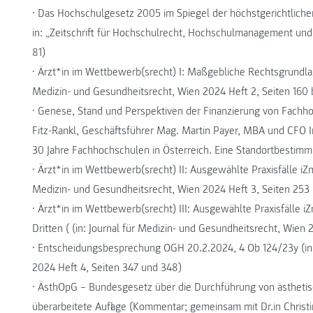
• Das Hochschulgesetz 2005 im Spiegel der höchstgerichtlichen
in: „Zeitschrift für Hochschulrecht, Hochschulmanagement und 
81)
• Ärzt*in im Wettbewerb(srecht) I: Maßgebliche Rechtsgrundlag
Medizin- und Gesundheitsrecht, Wien 2024 Heft 2, Seiten 160 b
• Genese, Stand und Perspektiven der Finanzierung von Fach
Fitz-Rankl, Geschäftsführer Mag. Martin Payer, MBA und CFO I
30 Jahre Fachhochschulen in Österreich. Eine Standortbestimm
• Ärzt*in im Wettbewerb(srecht) II: Ausgewählte Praxisfälle i
Medizin- und Gesundheitsrecht, Wien 2024 Heft 3, Seiten 253 
• Ärzt*in im Wettbewerb(srecht) III: Ausgewählte Praxisfäll
Dritten ( (in: Journal für Medizin- und Gesundheitsrecht, Wien 
• Entscheidungsbesprechung OGH 20.2.2024, 4 Ob 124/23y (in: 
2024 Heft 4, Seiten 347 und 348)
• ÄsthOpG – Bundesgesetz über die Durchführung von ästheti
überarbeitete Auflage (Kommentar; gemeinsam mit Dr.in Christ