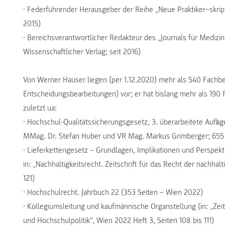
• Federführender Herausgeber der Reihe „Neue Praktiker¬skript
2015)
• Bereichsverantwortlicher Redakteur des „Journals für Mediz
Wissenschaftlicher Verlag; seit 2016)
Von Werner Hauser liegen (per 1.12.2020) mehr als 540 Fachb
Entscheidungsbearbeitungen) vor; er hat bislang mehr als 190
zuletzt ua:
• Hochschul-Qualitätssicherungsgesetz, 3. überarbeitete Aufl
MMag. Dr. Stefan Huber und VR Mag. Markus Grimberger; 655 
• Lieferkettengesetz – Grundlagen, Implikationen und Perspek
in: „Nachhaltigkeitsrecht. Zeitschrift für das Recht der nachhal
121)
• Hochschulrecht. Jahrbuch 22 (353 Seiten – Wien 2022)
• Kollegiumsleitung und kaufmännische Organstellung (in: „Ze
und Hochschulpolitik“, Wien 2022 Heft 3, Seiten 108 bis 111)