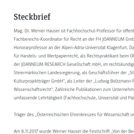
Steckbrief
Mag. Dr. Werner Hauser ist Fachhochschul-Professor für öffent
Fachbereichs-Koordinator für Recht an der FH JOANNEUM GmbH
Honorarprofessor an der Alpen-Adria-Universität Klagenfurt. Dav
für Handels- und Wertpapierrecht, als Rechtspraktikant beim Ob
der JOANNEUM RESEARCH Gesellschaft mbH, im rechtskundige
Steiermärkischen Landesregierung, als Geschäftsführer der „S
Kulturprojektträger GmbH“, als Leiter der „Ludwig Boltzmann-
Wissenschaftsrecht“. Zahlreiche Publikationen zum Unterneh
umfassende Lehrtätigkeit (Fachhochschule, Universität und P
Träger des „Österreichischen Ehrenkreuzes für Wissenschaft u
Am 8.11.2017 wurde Werner Hauser die Festschrift „Von der B