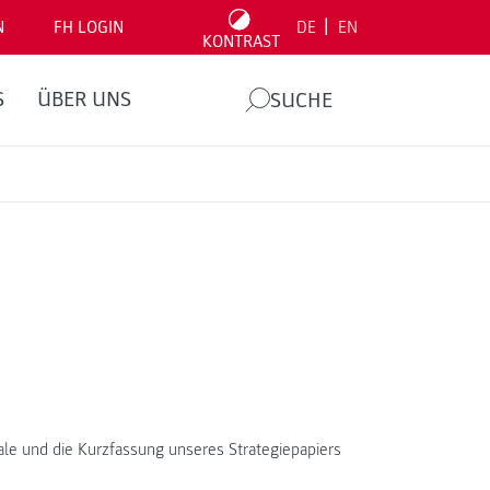
|
N
FH LOGIN
DE
EN
KONTRAST
S
ÜBER UNS
SUCHE
nale und die Kurzfassung unseres Strategiepapiers