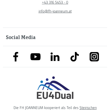
+43 316 5453 - 0
info@fh-joanneum.at
Social Media
link to facebook
link to tiktok
link to
link to linkedin
link to youtube
Die FH JOANNEUM kooperiert als Teil des
Steirischen