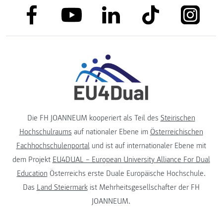
link to facebook
link to tiktok
link to
link to linkedin
link to youtube
Die FH JOANNEUM kooperiert als Teil des
Steirischen
Hochschulraums
auf nationaler Ebene im
Österreichischen
Fachhochschulenportal
und ist auf internationaler Ebene mit
dem Projekt
EU4DUAL – European University Alliance For Dual
Education
Österreichs erste Duale Europäische Hochschule.
Das
Land Steiermark
ist Mehrheitsgesellschafter der FH
JOANNEUM.