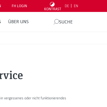
|
N
FH LOGIN
DE
EN
KONTRAST
S
ÜBER UNS
SUCHE
rvice
 ein vergessenes oder nicht funktionierendes