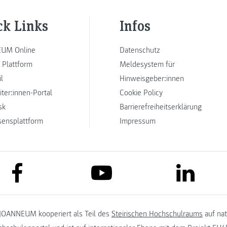
ck Links
Infos
UM Online
Datenschutz
 Plattform
Meldesystem für
l
Hinweisgeber:innen
iter:innen-Portal
Cookie Policy
sk
Barrierefreiheitserklärung
sensplattform
Impressum
link to facebook
link to lin
link to youtube
JOANNEUM kooperiert als Teil des
Steirischen Hochschulraums
auf na