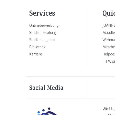
Services
Qui
Onlinebewerbung
JOANNE
Studienberatung
Moodle
Studienangebot
Webmai
Bibliothek
Mitarbe
Karriere
Helpde
FH Wis
Social Media
Die FH 