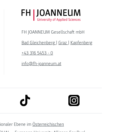
FH JOANNEUM Logo
FH JOANNEUM Gesellschaft mbH
Bad Gleichenberg
|
Graz
|
Kapfenberg
+43 316 5453 - 0
info@fh-joanneum.at
link to tiktok
link to instagram
kedin
tionaler Ebene im
Österreichischen