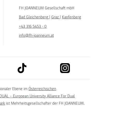
FH JOANNEUM Gesellschaft mbH
Bad Gleichenberg
|
Graz
|
Kapfenberg
+43 316 5453 - 0
info@fh-joanneum.at
link to tiktok
link to instagram
kedin
tionaler Ebene im
Österreichischen
UAL – European University Alliance For Dual
ark
ist Mehrheitsgesellschafter der FH JOANNEUM.