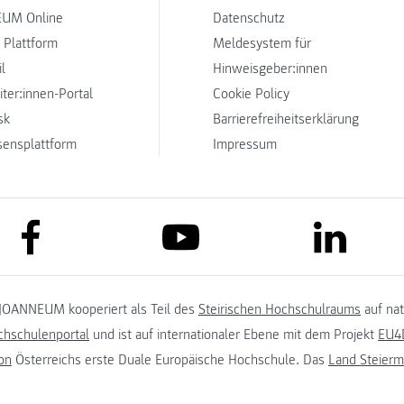
UM Online
Datenschutz
 Plattform
Meldesystem für
l
Hinweisgeber:innen
iter:innen-Portal
Cookie Policy
sk
Barrierefreiheitserklärung
sensplattform
Impressum
link to facebook
link to lin
link to youtube
JOANNEUM kooperiert als Teil des
Steirischen Hochschulraums
auf na
chschulenportal
und ist auf internationaler Ebene mit dem Projekt
EU4D
on
Österreichs erste Duale Europäische Hochschule. Das
Land Steierm