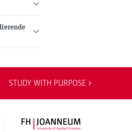
dierende
STUDY WITH PURPOSE
FH JOANNEUM Logo