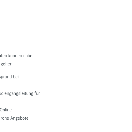
hten können dabei
 gehen:
sgrund bei
diengangsleitung für
Online-
chrone Angebote