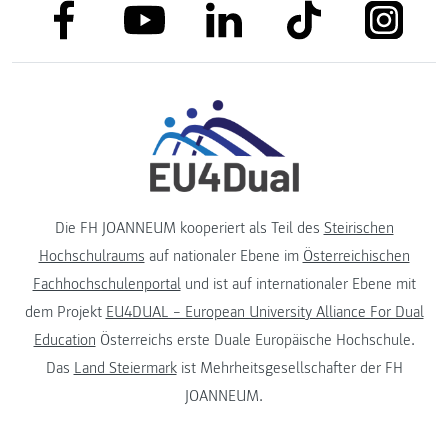
link to facebook
link to tiktok
link to
link to linkedin
link to youtube
Die FH JOANNEUM kooperiert als Teil des
Steirischen
Hochschulraums
auf nationaler Ebene im
Österreichischen
Fachhochschulenportal
und ist auf internationaler Ebene mit
dem Projekt
EU4DUAL – European University Alliance For Dual
Education
Österreichs erste Duale Europäische Hochschule.
Das
Land Steiermark
ist Mehrheitsgesellschafter der FH
JOANNEUM.