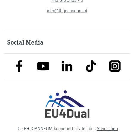
+43 316 5453 - 0
info@fh-joanneum.at
Social Media
link to facebook
link to tiktok
link to
link to linkedin
link to youtube
Die FH JOANNEUM kooperiert als Teil des
Steirischen