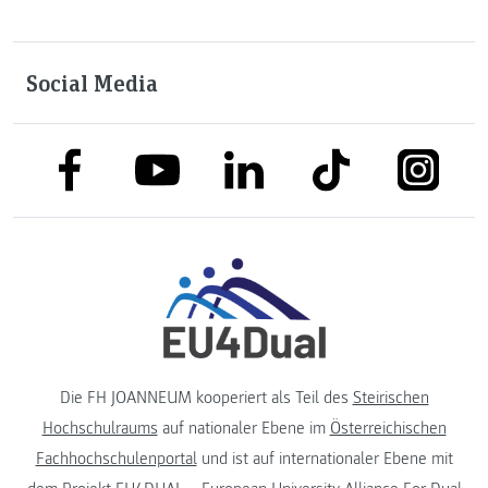
Social Media
link to facebook
link to tiktok
link to
link to linkedin
link to youtube
Die FH JOANNEUM kooperiert als Teil des
Steirischen
Hochschulraums
auf nationaler Ebene im
Österreichischen
Fachhochschulenportal
und ist auf internationaler Ebene mit