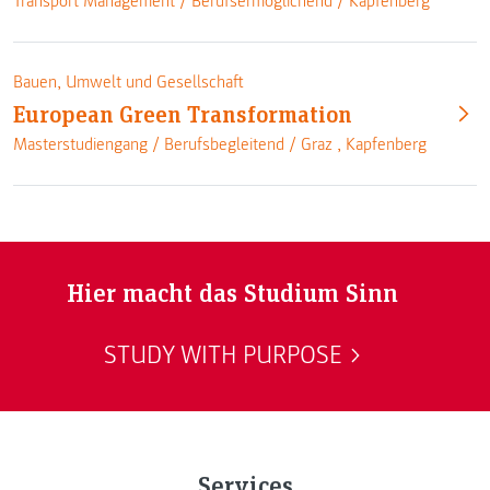
Transport Management /
Berufsermöglichend
/
Kapfenberg
Bauen, Umwelt und Gesellschaft
European Green Transformation
Masterstudiengang /
Berufsbegleitend
/
Graz
,
Kapfenberg
Hier macht das Studium Sinn
STUDY WITH PURPOSE
Services