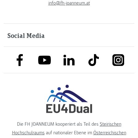
info@fh-joanneum.at
Social Media
link to facebook
link to tiktok
link to
link to linkedin
link to youtube
Die FH JOANNEUM kooperiert als Teil des
Steirischen
Hochschulraums
auf nationaler Ebene im
Österreichischen