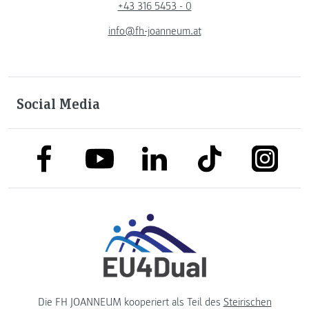
+43 316 5453 - 0
info@fh-joanneum.at
Social Media
link to facebook
link to tiktok
link to
link to linkedin
link to youtube
Die FH JOANNEUM kooperiert als Teil des
Steirischen