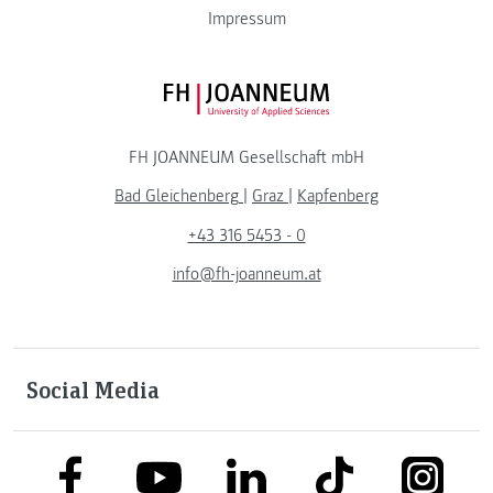
Impressum
FH JOANNEUM Logo
FH JOANNEUM Gesellschaft mbH
Bad Gleichenberg
|
Graz
|
Kapfenberg
+43 316 5453 - 0
info@fh-joanneum.at
Social Media
link to facebook
link to tiktok
link to
link to linkedin
link to youtube