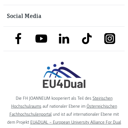
Social Media
link to facebook
link to tiktok
link to
link to linkedin
link to youtube
Die FH JOANNEUM kooperiert als Teil des
Steirischen
Hochschulraums
auf nationaler Ebene im
Österreichischen
Fachhochschulenportal
und ist auf internationaler Ebene mit
dem Projekt
EU4DUAL – European University Alliance For Dual