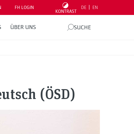
|
N
FH LOGIN
DE
EN
KONTRAST
S
ÜBER UNS
SUCHE
eutsch (ÖSD)