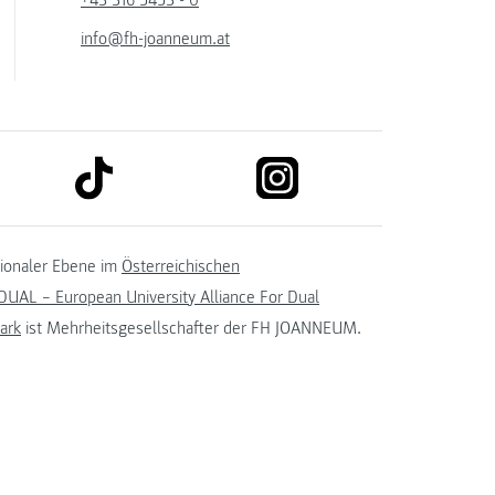
info@fh-joanneum.at
link to tiktok
link to instagram
kedin
tionaler Ebene im
Österreichischen
UAL – European University Alliance For Dual
ark
ist Mehrheitsgesellschafter der FH JOANNEUM.