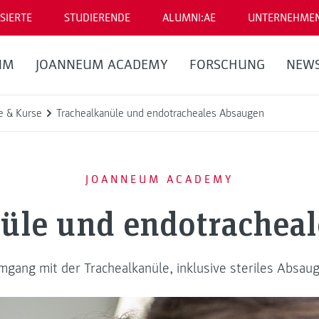
SIERTE
STUDIERENDE
ALUMNI:AE
UNTERNEHME
UM
JOANNEUM ACADEMY
FORSCHUNG
NEW
e & Kurse
Trachealkanüle und endotracheales Absaugen
JOANNEUM ACADEMY
üle und endotrachea
mgang mit der Trachealkanüle, inklusive steriles Absa