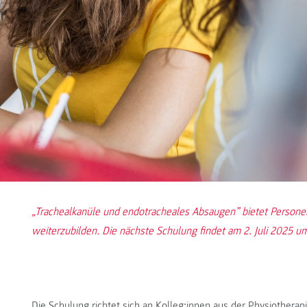
„Trachealkanüle und endotracheales Absaugen” bietet Persone
weiterzubilden. Die nächste Schulung findet am 2. Juli 2025 um
Die Schulung richtet sich an Kolleg:innen aus der Physiothera