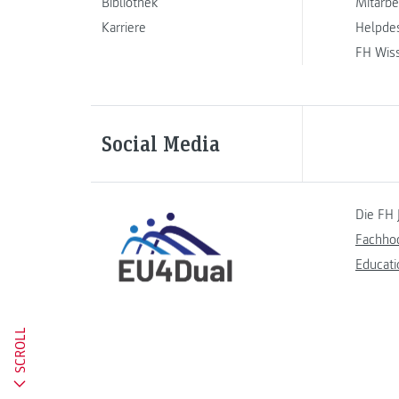
Bibliothek
Mitarbe
Karriere
Helpde
FH Wis
Social Media
Die FH 
Fachho
Educati
SCROLL