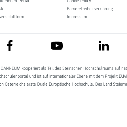
iter:innen-Portal
Cookie Policy
sk
Barrierefreiheitserklärung
sensplattform
Impressum
link to facebook
link to lin
link to youtube
JOANNEUM kooperiert als Teil des
Steirischen Hochschulraums
auf na
chschulenportal
und ist auf internationaler Ebene mit dem Projekt
EU4D
on
Österreichs erste Duale Europäische Hochschule. Das
Land Steierm