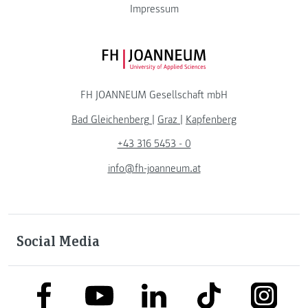
Impressum
FH JOANNEUM Logo
FH JOANNEUM Gesellschaft mbH
Bad Gleichenberg
|
Graz
|
Kapfenberg
+43 316 5453 - 0
info@fh-joanneum.at
Social Media
link to facebook
link to tiktok
link to
link to linkedin
link to youtube