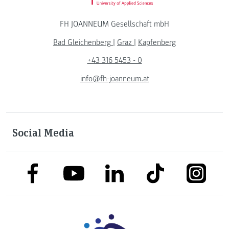
FH JOANNEUM Gesellschaft mbH
Bad Gleichenberg
|
Graz
|
Kapfenberg
+43 316 5453 - 0
info@fh-joanneum.at
Social Media
link to facebook
link to tiktok
link to
link to linkedin
link to youtube