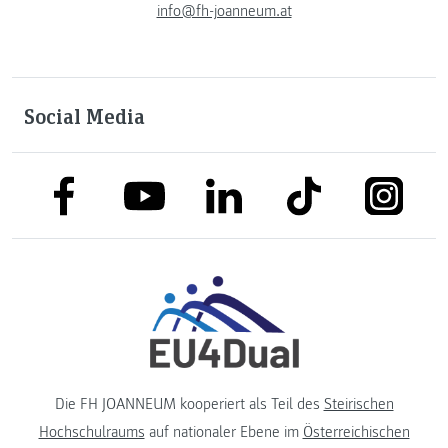
info@fh-joanneum.at
Social Media
link to facebook
link to tiktok
link to
link to linkedin
link to youtube
Die FH JOANNEUM kooperiert als Teil des
Steirischen
Hochschulraums
auf nationaler Ebene im
Österreichischen