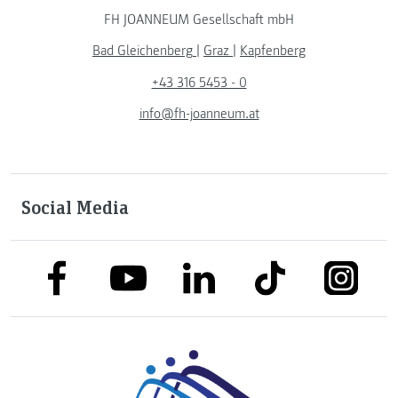
FH JOANNEUM Gesellschaft mbH
Bad Gleichenberg
|
Graz
|
Kapfenberg
+43 316 5453 - 0
info@fh-joanneum.at
Social Media
link to facebook
link to tiktok
link to
link to linkedin
link to youtube