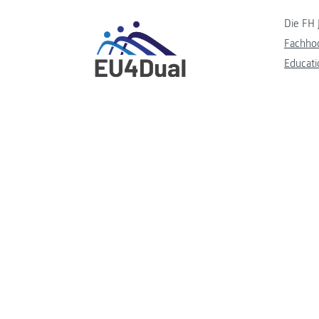
Die FH 
Fachho
Educati