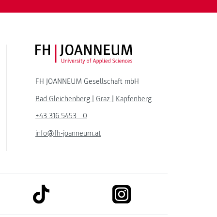
FH JOANNEUM Logo
FH JOANNEUM Gesellschaft mbH
Bad Gleichenberg
|
Graz
|
Kapfenberg
+43 316 5453 - 0
info@fh-joanneum.at
link to tiktok
link to instagram
kedin