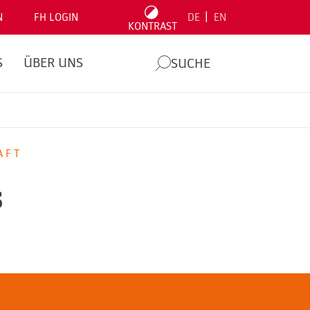
|
N
FH LOGIN
DE
EN
KONTRAST
S
ÜBER UNS
SUCHE
AFT
s