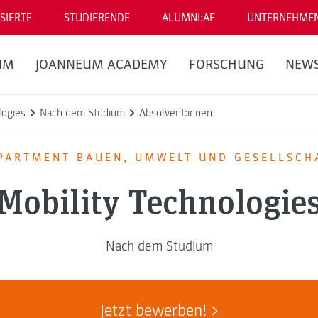
SIERTE
STUDIERENDE
ALUMNI:AE
UNTERNEHME
UM
JOANNEUM ACADEMY
FORSCHUNG
NEW
logies
Nach dem Studium
Absolvent:innen
PARTMENT BAUEN, UMWELT UND GESELLSCH
Mobility Technologie
Nach dem Studium
Jetzt bewerben!