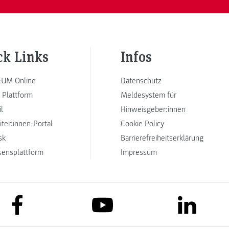
ck Links
Infos
UM Online
Datenschutz
 Plattform
Meldesystem für
l
Hinweisgeber:innen
iter:innen-Portal
Cookie Policy
sk
Barrierefreiheitserklärung
sensplattform
Impressum
link to facebook
link to lin
link to youtube