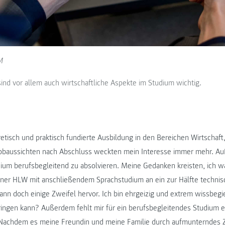
M
ind vor allem auch wirtschaftliche Aspekte im Studium wichtig.
oretisch und praktisch fundierte Ausbildung in den Bereichen Wirtschaft
baussichten nach Abschluss weckten mein Interesse immer mehr. Au
dium berufsbegleitend zu absolvieren. Meine Gedanken kreisten, ich w
iner HLW mit anschließendem Sprachstudium an ein zur Hälfte techni
nn doch einige Zweifel hervor. Ich bin ehrgeizig und extrem wissbegie
ringen kann? Außerdem fehlt mir für ein berufsbegleitendes Studium 
. Nachdem es meine Freundin und meine Familie durch aufmunterndes 