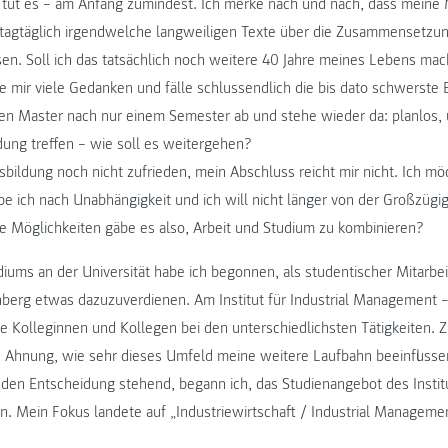
 tut es – am Anfang zumindest. Ich merke nach und nach, dass meine M
t, tagtäglich irgendwelche langweiligen Texte über die Zusammensetzu
en. Soll ich das tatsächlich noch weitere 40 Jahre meines Lebens ma
e mir viele Gedanken und fälle schlussendlich die bis dato schwerste
en Master nach nur einem Semester ab und stehe wieder da: planlos,
dung treffen – wie soll es weitergehen?
sbildung noch nicht zufrieden, mein Abschluss reicht mir nicht. Ich m
ebe ich nach Unabhängigkeit und ich will nicht länger von der Großzügig
e Möglichkeiten gäbe es also, Arbeit und Studium zu kombinieren?
ums an der Universität habe ich begonnen, als studentischer Mitarbei
rg etwas dazuzuverdienen. Am Institut für Industrial Management – 
e Kolleginnen und Kollegen bei den unterschiedlichsten Tätigkeiten. Zu
e Ahnung, wie sehr dieses Umfeld meine weitere Laufbahn beeinfluss
den Entscheidung stehend, begann ich, das Studienangebot des Instit
Mein Fokus landete auf „Industriewirtschaft / Industrial Managemen