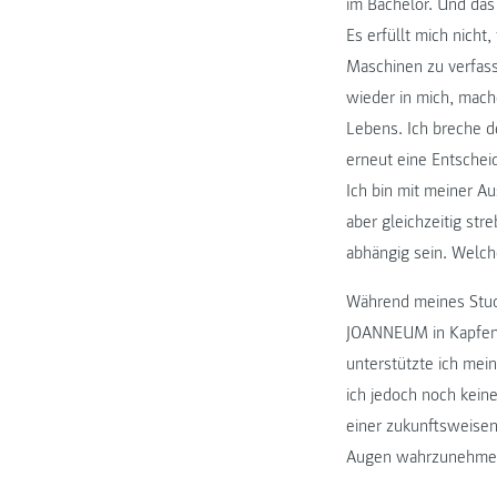
im Bachelor. Und das
Es erfüllt mich nich
Maschinen zu verfass
wieder in mich, mach
Lebens. Ich breche d
erneut eine Entschei
Ich bin mit meiner Au
aber gleichzeitig str
abhängig sein. Welch
Während meines Studi
JOANNEUM in Kapfenbe
unterstützte ich mein
ich jedoch noch kein
einer zukunftsweisen
Augen wahrzunehmen. 