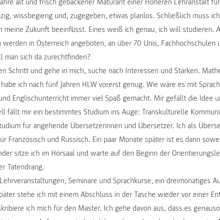
Jahre alt und frisch gebackener Maturant einer Höheren Lehranstalt für
izig, wissbegierig und, zugegeben, etwas planlos. Schließlich muss ic
h meine Zukunft beeinflusst. Eines weiß ich genau, ich will studieren
n werden in Österreich angeboten, an über 70 Unis, Fachhochschulen
l man sich da zurechtfinden?
en Schritt und gehe in mich, suche nach Interessen und Stärken. Mathe
 habe ich nach fünf Jahren HLW vorerst genug. Wie wäre es mit Spra
und Englischunterricht immer viel Spaß gemacht. Mir gefällt die Idee 
ll fällt mir ein bestimmtes Studium ins Auge: Transkulturelle Kommuni
tudium für angehende Übersetzerinnen und Übersetzer. Ich als Überset
ür Französisch und Russisch. Ein paar Monate später ist es dann sowei
ender sitze ich im Hörsaal und warte auf den Beginn der Orientierungsl
ler Tatendrang.
e Lehrveranstaltungen, Seminare und Sprachkurse, ein dreimonatiges 
später stehe ich mit einem Abschluss in der Tasche wieder vor einer E
skribiere ich mich für den Master. Ich gehe davon aus, dass es genauso