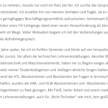
fel zu nehmen, musste nur noch ein fixer Job her. Ich suchte das Gesp
stitutsleiter. Ich erzählte ihm von meinem Vorhaben und fragte, ob es 
es geringfügiges Beschäftigungsverhältnis aufzustocken. Gemeinsam f
trator eines FH-Lehrgangs stand einer neuen Herausforderung als ber
mehr im Wege. Voller Motivation begann ich mit den Vorbereitungen auf
das Aufnahmegespräch.
Jahre später, bin ich im fünften Semester und blicke auf vier herausf
r zurück. Vor allem die technischen Lehrveranstaltungen, darunter 
Elektrotechnik und Maschinenelemente, haben mir zu Beginn einiges ab
 viele meiner Studienkolleginnen und -kollegen ähnliche Sorgen hatten
rend die HTL-Absolventinnen und Absolventen bei Fragen in technisc
 halfen, wurden die HAK- und HLW-Absolventinnen und -Absolventen i
elegenheiten zu Rate gezogen. Mit Fleiß, harter Arbeit und einem sta
n Lehrveranstaltungen, auch für „Nicht-Techniker“ wie mich, kein gro