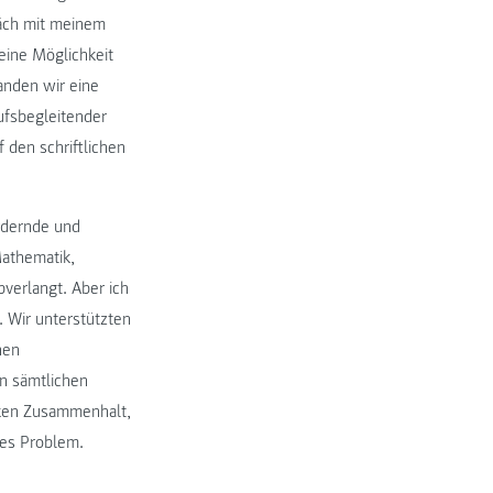
räch mit meinem
eine Möglichkeit
anden wir eine
ufsbegleitender
 den schriftlichen
ordernde und
Mathematik,
verlangt. Aber ich
. Wir unterstützten
hen
n sämtlichen
rken Zusammenhalt,
ßes Problem.