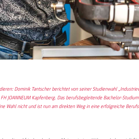
ieren: Dominik Tantscher berichtet von seiner Studienwahl „Industriewi
FH JOANNEUM Kapfenberg. Das berufsbegleitende Bachelor-Studium v
ine Wahl nicht und ist nun am direkten Weg in eine erfolgreiche Beruf