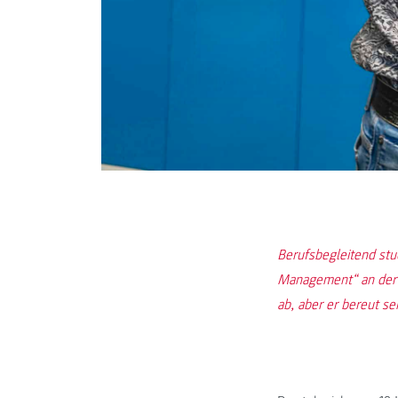
Berufsbegleitend stud
Management“ an der 
ab, aber er bereut se