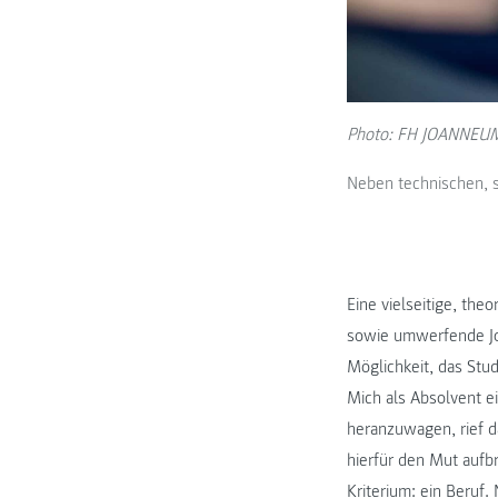
Photo: FH JOANNEU
Neben technischen, s
Eine vielseitige, the
sowie umwerfende Jo
Möglichkeit, das Stu
Mich als Absolvent e
heranzuwagen, rief da
hierfür den Mut aufb
Kriterium: ein Beruf