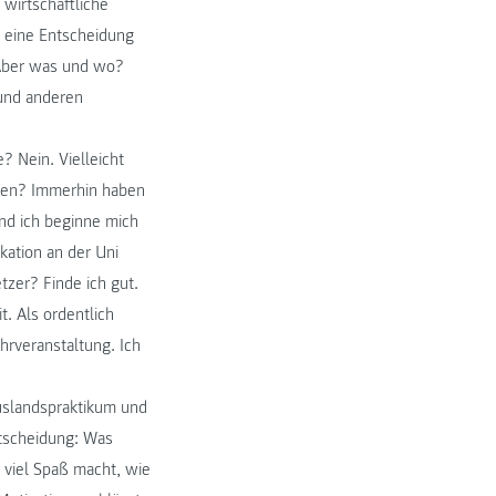
 wirtschaftliche
h eine Entscheidung
. Aber was und wo?
 und anderen
? Nein. Vielleicht
chen? Immerhin haben
und ich beginne mich
kation an der Uni
zer? Finde ich gut.
t. Als ordentlich
ehrveranstaltung. Ich
Auslandspraktikum und
ntscheidung: Was
 viel Spaß macht, wie