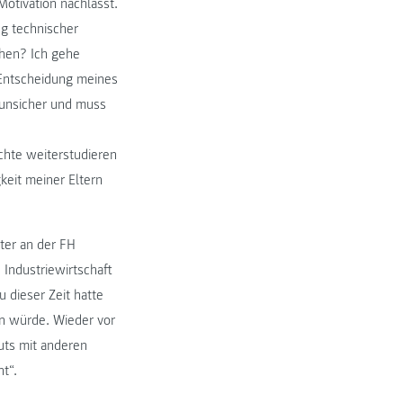
otivation nachlässt.
ng technischer
chen? Ich gehe
 Entscheidung meines
 unsicher und muss
öchte weiterstudieren
keit meiner Eltern
ter an der FH
Industriewirtschaft
 dieser Zeit hatte
en würde. Wieder vor
uts mit anderen
t“.