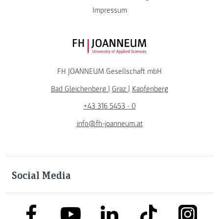
Impressum
FH JOANNEUM Logo
FH JOANNEUM Gesellschaft mbH
Bad Gleichenberg
|
Graz
|
Kapfenberg
+43 316 5453 - 0
info@fh-joanneum.at
Social Media
link to facebook
link to tiktok
link to
link to linkedin
link to youtube