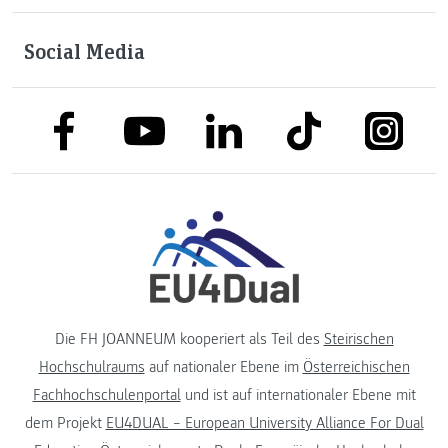
Social Media
link to facebook
link to tiktok
link to
link to linkedin
link to youtube
Die FH JOANNEUM kooperiert als Teil des
Steirischen
Hochschulraums
auf nationaler Ebene im
Österreichischen
Fachhochschulenportal
und ist auf internationaler Ebene mit
dem Projekt
EU4DUAL – European University Alliance For Dual