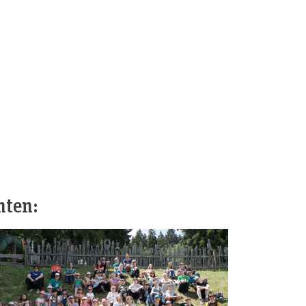
nten: