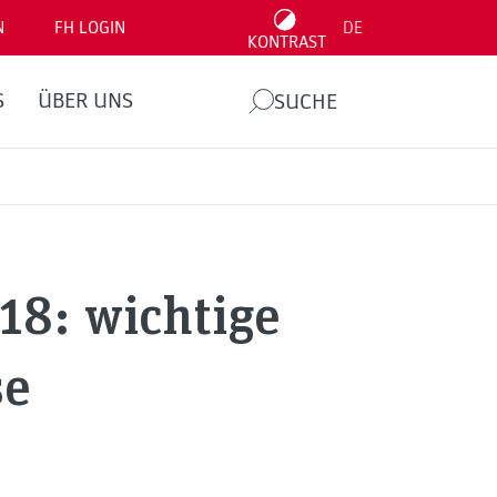
N
FH LOGIN
DE
KONTRAST
S
ÜBER UNS
SUCHE
18: wichtige
se