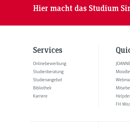
Hier macht das Studium Si
Services
Qui
Onlinebewerbung
JOANNE
Studienberatung
Moodle
Studienangebot
Webmai
Bibliothek
Mitarbe
Karriere
Helpde
FH Wis