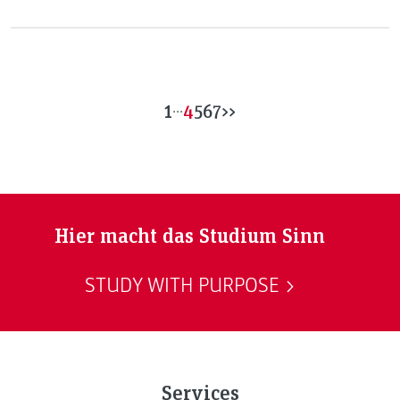
architektur+design erneut einen Award für das
Einfamilienhaus AVOS gewonnen - den GERMAN DESIGN
AWARD 2021.
1
...
4
5
6
7
>>
Hier macht das Studium Sinn
STUDY WITH PURPOSE
Services