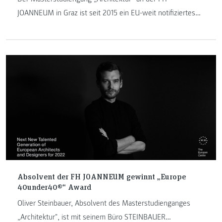
JOANNEUM in Graz ist seit 2015 ein EU-weit notifiziertes
Architekturstudium in Österreich. Im Zuge der
Bewerbungsfrist im Mai haben wir Studiengangsleiter
Wolfgang Schmied diesbezüglich zum Interview gebeten.
Absolvent der FH JOANNEUM gewinnt „Europe
40under40®“ Award
Oliver Steinbauer, Absolvent des Masterstudienganges
„Architektur", ist mit seinem Büro STEINBAUER