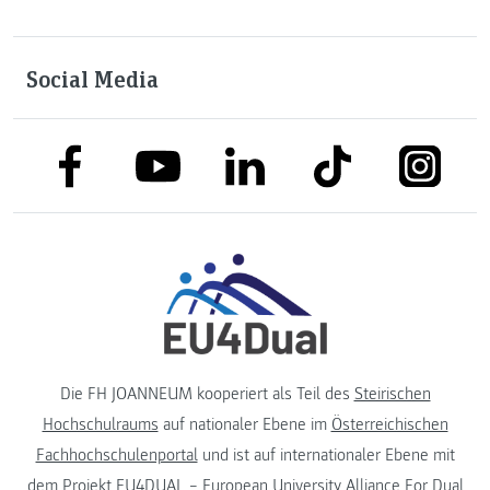
Social Media
link to facebook
link to tiktok
link to
link to linkedin
link to youtube
Die FH JOANNEUM kooperiert als Teil des
Steirischen
Hochschulraums
auf nationaler Ebene im
Österreichischen
Fachhochschulenportal
und ist auf internationaler Ebene mit
dem Projekt
EU4DUAL – European University Alliance For Dual