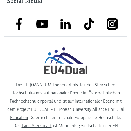
Social Media
link to facebook
link to tiktok
link to
link to linkedin
link to youtube
Die FH JOANNEUM kooperiert als Teil des
Steirischen
Hochschulraums
auf nationaler Ebene im
Österreichischen
Fachhochschulenportal
und ist auf internationaler Ebene mit
dem Projekt
EU4DUAL – European University Alliance For Dual
Education
Österreichs erste Duale Europäische Hochschule.
Das
Land Steiermark
ist Mehrheitsgesellschafter der FH