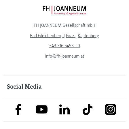
FH JOANNEUM Logo
FH JOANNEUM Gesellschaft mbH
Bad Gleichenberg
|
Graz
|
Kapfenberg
+43 316 5453 - 0
info@fh-joanneum.at
Social Media
link to facebook
link to tiktok
link to
link to linkedin
link to youtube