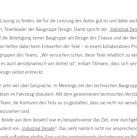
Lösung zu finden, die für die Leistung des Autos gut ist und dabei auc
en, Teamleader der Baugruppe Design. Damit spricht der „
Industrial De
f die Beteiligung seiner Baugruppe am Design des Chassis und der Ae
am helfen dabei beim Entwerfen der Teile – in einem kollaborativen 
ruppen des Teams. „Wir versuchen schon, diese Teile inhaltlich zu ve
 es auch aerodynamisch von Vorteil ist“, erklärt Tillmann, dass sich se
esign selbst erstreckt.
ier sehr viel über Gespräche. In Meetings mit den technischen Baugrup
ktion im Fahrzeug diskutiert. Mit dem gewonnenen technischen Verstä
eam, die Konturen des Teils so zu gestalten, dass sie nicht nur aerod
anzusehen sind.
 Bolide aus dem Vorjahr) war es beispielsweise das Ziel, eine durchg
tudent von „
Industrial Design
“. Das sieht nämlich nicht nur ansprechen
rch außerdem steifer. Eine solche weitreichende Veränderung am Bol