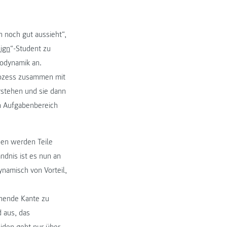
h noch gut aussieht“,
sign
“-Student zu
rodynamik an.
Prozess zusammen mit
rstehen und sie dann
in Aufgabenbereich
pen werden Teile
ndnis ist es nun an
ynamisch von Vorteil,
ehende Kante zu
d aus, das
iden geht nur über