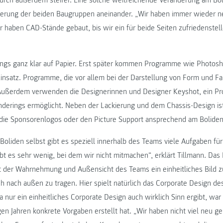
erung der beiden Baugruppen aneinander. „Wir haben immer wieder n
r haben CAD-Stände gebaut, bis wir ein für beide Seiten zufriedenstel
ngs ganz klar auf Papier. Erst später kommen Programme wie Photosho
insatz. Programme, die vor allem bei der Darstellung von Form und Fa
n. Außerdem verwenden die Designerinnen und Designer Keyshot, ein 
enderings ermöglicht. Neben der Lackierung und dem Chassis-Design is
die Sponsorenlogos oder den Picture Support ansprechend am Boliden 
Boliden selbst gibt es speziell innerhalb des Teams viele Aufgaben fü
ibt es sehr wenig, bei dem wir nicht mitmachen“, erklärt Tillmann. Das
t der Wahrnehmung und Außensicht des Teams ein einheitliches Bild zu
 nach außen zu tragen. Hier spielt natürlich das Corporate Design d
a nur ein einheitliches Corporate Design auch wirklich Sinn ergibt, wa
gen Jahren konkrete Vorgaben erstellt hat. „Wir haben nicht viel neu 