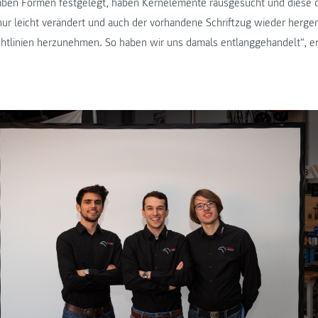
 haben Formen festgelegt, haben Kernelemente rausgesucht und diese da
ur leicht verändert und auch der vorhandene Schriftzug wieder herg
ichtlinien herzunehmen. So haben wir uns damals entlanggehandelt“, eri