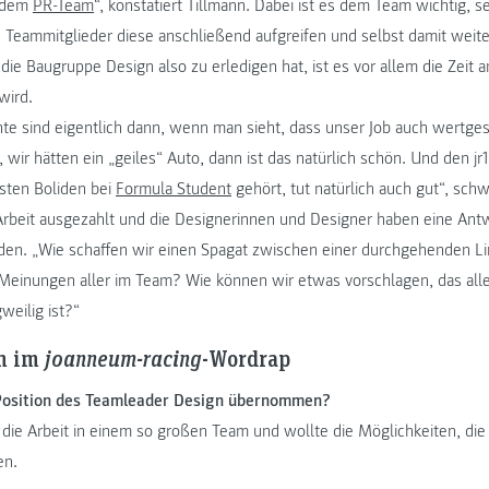
 dem
PR-Team
“, konstatiert Tillmann. Dabei ist es dem Team wichtig, s
ie Teammitglieder diese anschließend aufgreifen und selbst damit weit
ie die Baugruppe Design also zu erledigen hat, ist es vor allem die Zei
wird.
e sind eigentlich dann, wenn man sieht, dass unser Job auch wertge
ir hätten ein „geiles“ Auto, dann ist das natürlich schön. Und den jr
sten Boliden bei
Formula Student
gehört, tut natürlich auch gut“, sch
e Arbeit ausgezahlt und die Designerinnen und Designer haben eine Ant
den. „Wie schaffen wir einen Spagat zwischen einer durchgehenden Lin
Meinungen aller im Team? Wie können wir etwas vorschlagen, das alle
gweilig ist?“
n im
joanneum-racing
-Wordrap
Position des Teamleader Design übernommen?
 die Arbeit in einem so großen Team und wollte die Möglichkeiten, die 
en.