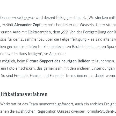
joanneum racing graz
wird derzeit fleißig geschraubt. „Wir stecken mitt
, erzählt
Alexander Zopf
, technischer Leiter der Weasels. Unter stre
 ersten Auto mit Elektroantrieb, dem
jr22
. Von der Fertigstellung der B
ssis für den Zusammenbau über die Felgenfertigung – es sind intensi
ben gerade die letzten funktionsrelevanten Bauteile bei unseren Spons
nen wir im Haus fertigen“, so Alexander.
m möglich, beim
Picture-Support des heurigen Boliden
teilzunehmen. 
 ein Foto einschicken, das gemeinsam mit den anderen Einsendungen 
So sind Freunde, Familie und Fans des Teams immer mit dabei, wen
alifikationsverfahren
r Werkstatt ist das Team momentan gefordert, auch ein anderes Ereigni
tehen die alljährlichen Registration Quizzes diverser Formula-Student