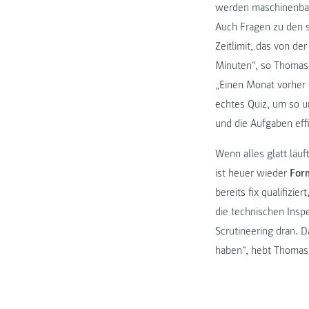
werden maschinenbaul
Auch Fragen zu den s
Zeitlimit, das von de
Minuten“, so Thomas. 
„Einen Monat vorher s
echtes Quiz, um so u
und die Aufgaben effi
Wenn alles glatt läu
ist heuer wieder
Form
bereits fix qualifizi
die technischen Insp
Scrutineering dran. D
haben“, hebt Thomas 