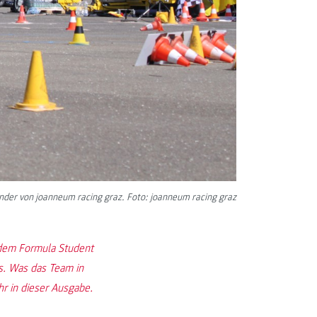
nder von joanneum racing graz. Foto: joanneum racing graz
 dem Formula Student
s. Was das Team in
hr in dieser Ausgabe.