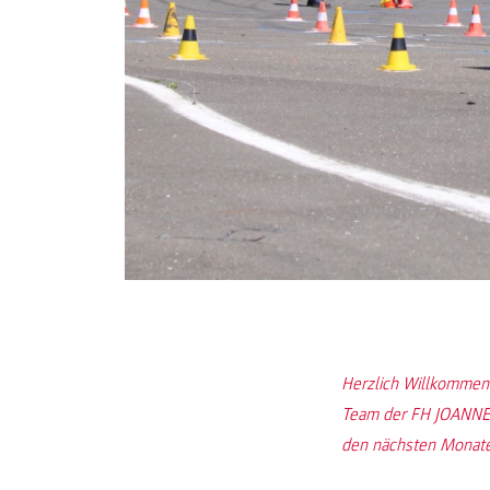
Herzlich Willkommen
Team der FH JOANNEU
den nächsten Monaten