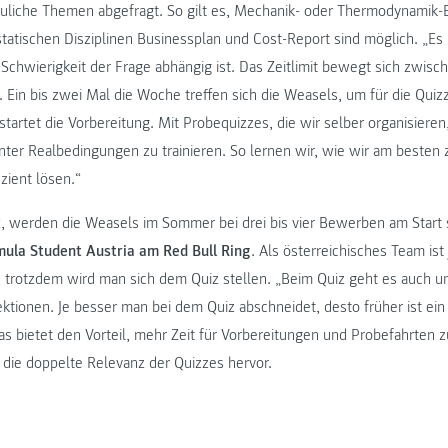
iche Themen abgefragt. So gilt es, Mechanik- oder Thermodynamik-Be
tatischen Disziplinen Businessplan und Cost-Report sind möglich. „Es 
r Schwierigkeit der Frage abhängig ist. Das Zeitlimit bewegt sich zwis
Ein bis zwei Mal die Woche treffen sich die Weasels, um für die Quizz
tartet die Vorbereitung. Mit Probequizzes, die wir selber organisieren,
nter Realbedingungen zu trainieren. So lernen wir, wie wir am beste
zient lösen.“
ft, werden die Weasels im Sommer bei drei bis vier Bewerben am Start 
ula Student Austria am Red Bull Ring
. Als österreichisches Team ist
ert, trotzdem wird man sich dem Quiz stellen. „Beim Quiz geht es auch u
ektionen. Je besser man bei dem Quiz abschneidet, desto früher ist ei
as bietet den Vorteil, mehr Zeit für Vorbereitungen und Probefahrten 
die doppelte Relevanz der Quizzes hervor.