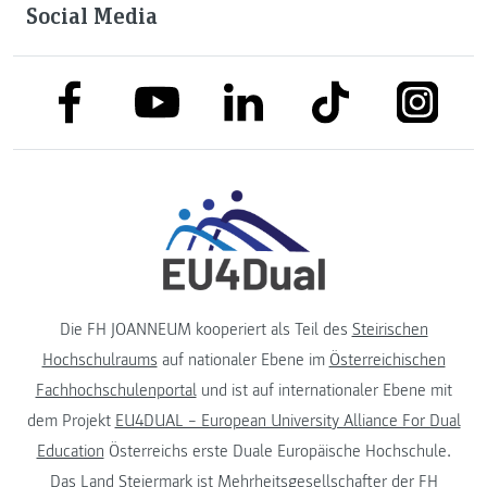
Social Media
link to facebook
link to tiktok
link to
link to linkedin
link to youtube
Die FH JOANNEUM kooperiert als Teil des
Steirischen
Hochschulraums
auf nationaler Ebene im
Österreichischen
Fachhochschulenportal
und ist auf internationaler Ebene mit
dem Projekt
EU4DUAL – European University Alliance For Dual
Education
Österreichs erste Duale Europäische Hochschule.
Das
Land Steiermark
ist Mehrheitsgesellschafter der FH