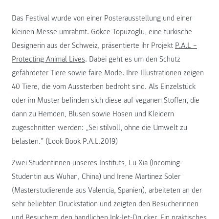
Das Festival wurde von einer Posterausstellung und einer
kleinen Messe umrahmt. Gökce Topuzoglu, eine türkische
Designerin aus der Schweiz, präsentierte ihr Projekt
P.A.L –
Protecting Animal Lives
. Dabei geht es um den Schutz
gefährdeter Tiere sowie faire Mode. Ihre Illustrationen zeigen
40 Tiere, die vom Aussterben bedroht sind. Als Einzelstück
oder im Muster befinden sich diese auf veganen Stoffen, die
dann zu Hemden, Blusen sowie Hosen und Kleidern
zugeschnitten werden: „Sei stilvoll, ohne die Umwelt zu
belasten.” (Look Book P.A.L.2019)
Zwei Studentinnen unseres Instituts, Lu Xia (Incoming-
Studentin aus Wuhan, China) und Irene Martinez Soler
(Masterstudierende aus Valencia, Spanien), arbeiteten an der
sehr beliebten Druckstation und zeigten den Besucherinnen
und Besuchern den handlichen Ink-Jet-Drucker. Ein praktisches