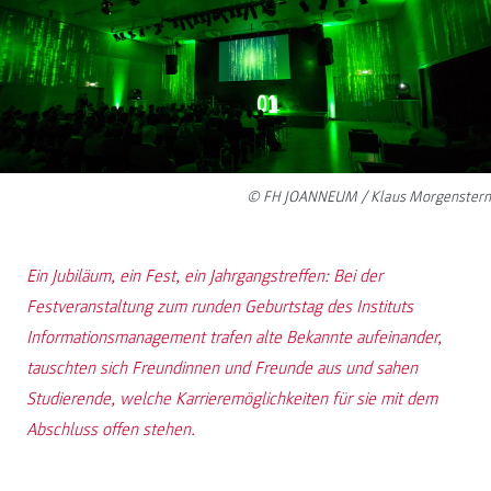
© FH JOANNEUM / Klaus Morgenstern
Ein Jubiläum, ein Fest, ein Jahrgangstreffen: Bei der
Festveranstaltung zum runden Geburtstag des Instituts
Informationsmanagement trafen alte Bekannte aufeinander,
tauschten sich Freundinnen und Freunde aus und sahen
Studierende, welche Karrieremöglichkeiten für sie mit dem
Abschluss offen stehen.