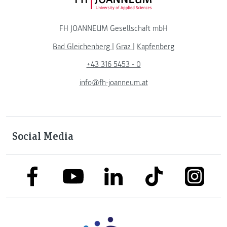
FH JOANNEUM Logo
FH JOANNEUM Gesellschaft mbH
Bad Gleichenberg
|
Graz
|
Kapfenberg
+43 316 5453 - 0
info@fh-joanneum.at
Social Media
link to facebook
link to tiktok
link to
link to linkedin
link to youtube