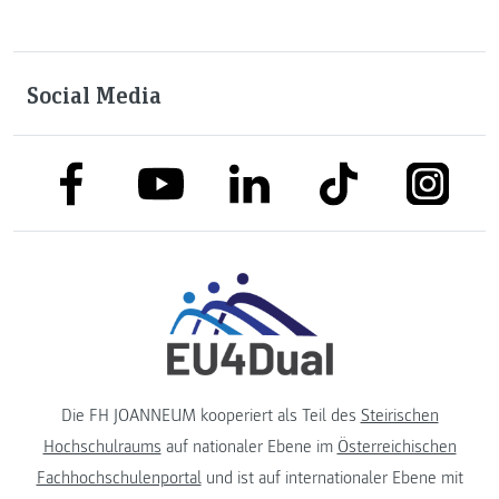
Social Media
link to facebook
link to tiktok
link to
link to linkedin
link to youtube
Die FH JOANNEUM kooperiert als Teil des
Steirischen
Hochschulraums
auf nationaler Ebene im
Österreichischen
Fachhochschulenportal
und ist auf internationaler Ebene mit