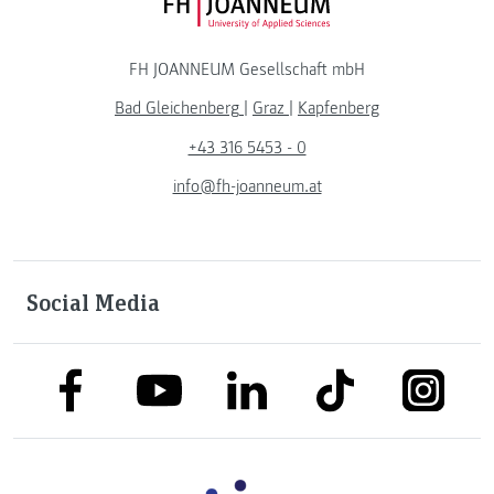
FH JOANNEUM Logo
FH JOANNEUM Gesellschaft mbH
Bad Gleichenberg
|
Graz
|
Kapfenberg
+43 316 5453 - 0
info@fh-joanneum.at
Social Media
link to facebook
link to tiktok
link to
link to linkedin
link to youtube