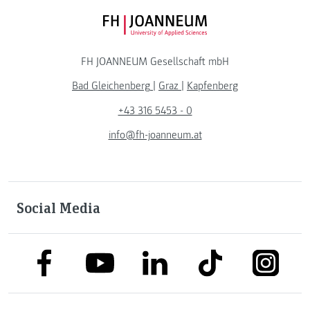
FH JOANNEUM Logo
FH JOANNEUM Gesellschaft mbH
Bad Gleichenberg
|
Graz
|
Kapfenberg
+43 316 5453 - 0
info@fh-joanneum.at
Social Media
link to facebook
link to tiktok
link to
link to linkedin
link to youtube