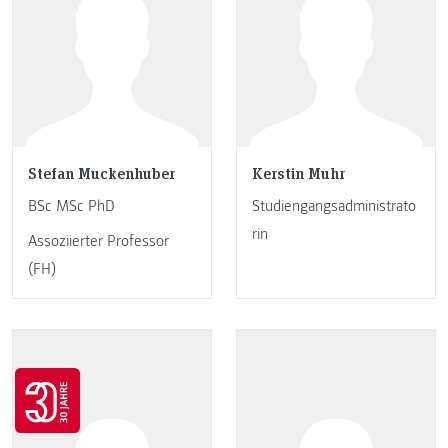
Stefan Muckenhuber
Kerstin Muhr
BSc MSc PhD
Studiengangsadministrato
rin
Assoziierter Professor
(FH)
Go to 30 years FH JOANNEUM page