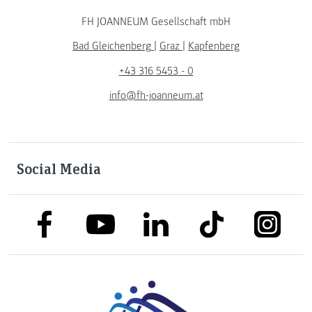
FH JOANNEUM Gesellschaft mbH
Bad Gleichenberg
|
Graz
|
Kapfenberg
+43 316 5453 - 0
info@fh-joanneum.at
Social Media
link to facebook
link to tiktok
link to
link to linkedin
link to youtube