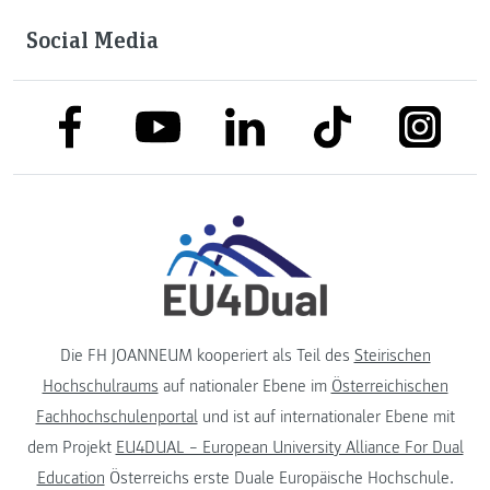
Social Media
link to facebook
link to tiktok
link to
link to linkedin
link to youtube
Die FH JOANNEUM kooperiert als Teil des
Steirischen
Hochschulraums
auf nationaler Ebene im
Österreichischen
Fachhochschulenportal
und ist auf internationaler Ebene mit
dem Projekt
EU4DUAL – European University Alliance For Dual
Education
Österreichs erste Duale Europäische Hochschule.