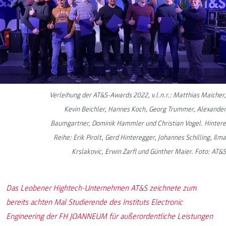
Verleihung der AT&S-Awards 2022, v.l.n.r.: Matthias Maicher,
Kevin Beichler, Hannes Koch, Georg Trummer, Alexander
Baumgartner, Dominik Hammler und Christian Vogel. Hintere
Reihe: Erik Pirolt, Gerd Hinteregger, Johannes Schilling, Ilma
Krslakovic, Erwin Zarfl und Günther Maier. Foto: AT&S
Das Leobener Hightech-Unternehmen AT&S zeichnete zum
bereits achten Mal Studierende des Instituts Electronic
Engineering der FH JOANNEUM für außerordentliche Leistungen