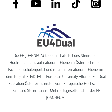
link to facebook
link to tiktok
link to
link to linkedin
link to youtube
Die FH JOANNEUM kooperiert als Teil des
Steirischen
Hochschulraums
auf nationaler Ebene im
Österreichischen
Fachhochschulenportal
und ist auf internationaler Ebene mit
dem Projekt
EU4DUAL – European University Alliance For Dual
Education
Österreichs erste Duale Europäische Hochschule.
Das
Land Steiermark
ist Mehrheitsgesellschafter der FH
JOANNEUM.