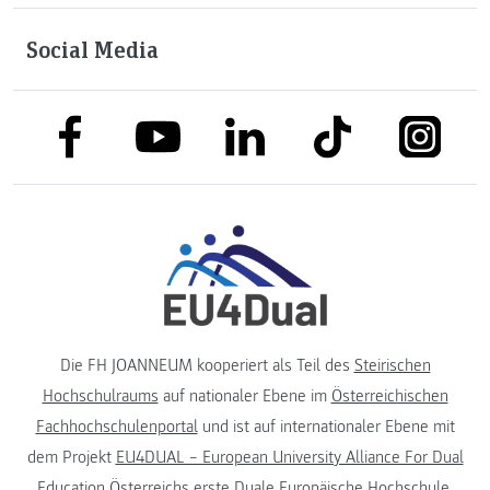
Social Media
link to facebook
link to tiktok
link to
link to linkedin
link to youtube
Die FH JOANNEUM kooperiert als Teil des
Steirischen
Hochschulraums
auf nationaler Ebene im
Österreichischen
Fachhochschulenportal
und ist auf internationaler Ebene mit
dem Projekt
EU4DUAL – European University Alliance For Dual
Education
Österreichs erste Duale Europäische Hochschule.