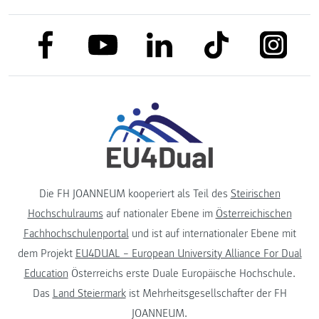
link to facebook
link to tiktok
link to
link to linkedin
link to youtube
Die FH JOANNEUM kooperiert als Teil des
Steirischen
Hochschulraums
auf nationaler Ebene im
Österreichischen
Fachhochschulenportal
und ist auf internationaler Ebene mit
dem Projekt
EU4DUAL – European University Alliance For Dual
Education
Österreichs erste Duale Europäische Hochschule.
Das
Land Steiermark
ist Mehrheitsgesellschafter der FH
JOANNEUM.