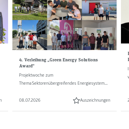
4. Verleihung „Green Energy Solutions
Award“
Projektwoche zum
Thema Sektorenübergreifendes Energiesystem
mit Studierenden unter anderem der FH
JOANNEUM Kapfenberg ...
n
08.07.2026
Auszeichnungen