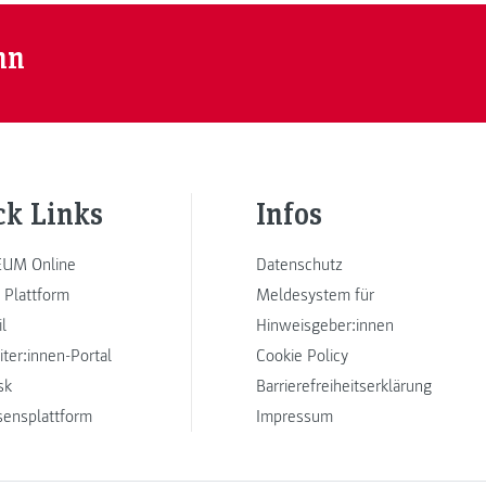
nn
ck Links
Infos
UM Online
Datenschutz
 Plattform
Meldesystem für
l
Hinweisgeber:innen
iter:innen-Portal
Cookie Policy
sk
Barrierefreiheitserklärung
sensplattform
Impressum