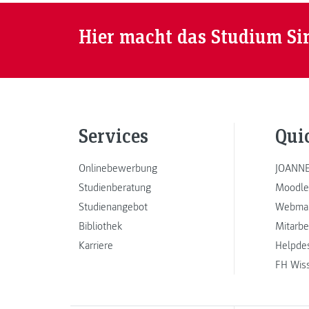
Hier macht das Studium Si
Services
Qui
Onlinebewerbung
JOANNE
Studienberatung
Moodle
Studienangebot
Webmai
Bibliothek
Mitarbe
Karriere
Helpde
FH Wis