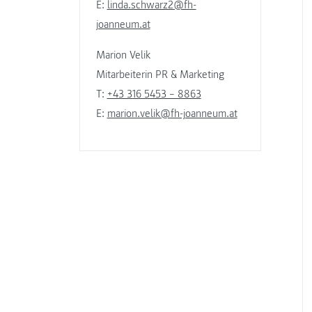
E:
linda.schwarz2@fh-
joanneum.at
Marion Velik
Mitarbeiterin PR & Marketing
T:
+43 316 5453 – 8863
E:
marion.velik@fh-joanneum.at