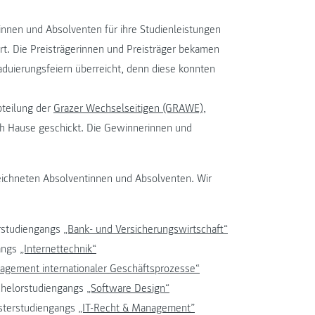
nnen und Absolventen für ihre Studienleistungen
t. Die Preisträgerinnen und Preisträger bekamen
raduierungsfeiern überreicht, denn diese konnten
bteilung der
Grazer Wechselseitigen (GRAWE)
,
ch Hause geschickt. Die Gewinnerinnen und
ichneten Absolventinnen und Absolventen. Wir
orstudiengangs
„Bank- und Versicherungswirtschaft“
gangs
„Internettechnik“
agement internationaler Geschäftsprozesse“
chelorstudiengangs
„Software Design“
asterstudiengangs
„IT-Recht & Management”