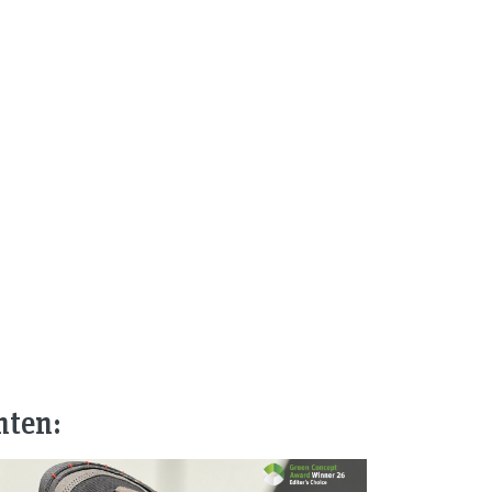
nten: