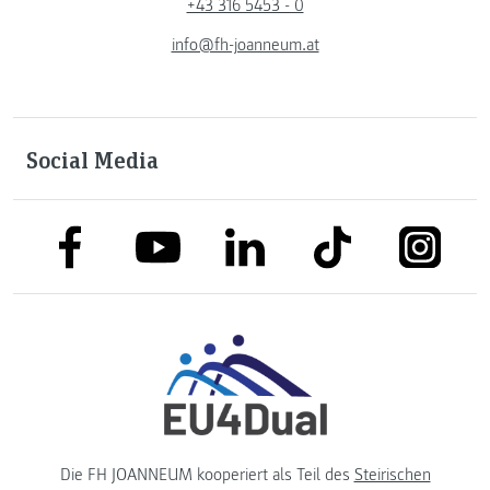
+43 316 5453 - 0
info@fh-joanneum.at
Social Media
link to facebook
link to tiktok
link to
link to linkedin
link to youtube
Die FH JOANNEUM kooperiert als Teil des
Steirischen